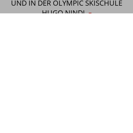
UND IN DER OLYMPIC SKISCHULE
HUGO NINDL
Hier findest du eine Übersicht über die Kosten und
Gebühren für die Ausleihe von Ski- und
Snowboardausrüstung sowie Informationen zu den
Preisen für Skikurse.
PREISLISTE SKIVERLEIH
SKI
1
2
3
4
5
6/7
+
Economy Ski
28
53
75
94
110
123
13
Premium Ski
36
69
99
126
150
171
17