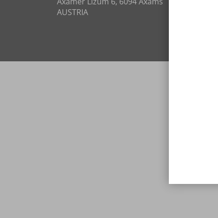
Axamer Lizum 6, 6094 Axams
AUSTRIA